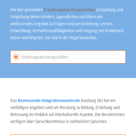
Die hier genannten
Erziehungsberatungsstellen
in Duisburg und
Umgebung bieten Kindern, Jugendlichen und Eltern ein
umfassendes Angebot zu Fragen rund um Erziehung, Lernen,
Entwicklung, Verhaltensauffälligkeiten und Umgang mit Problemen,
Krisen und Ängsten. Sie sind in der Regel kostenlos.
Erziehungsberatungsstellen
Das
Kommunale Integrationszentrum
Duisburg (KI) hat ein
vielfältiges Angebot rund um Beratung zu Bildung, Erziehung und
Betreuung im Hinblick auf interkulturelle Aspekte. Die BeraterInnen
verfügen über Sprachkenntnisse in zahlreichen Sprachen.