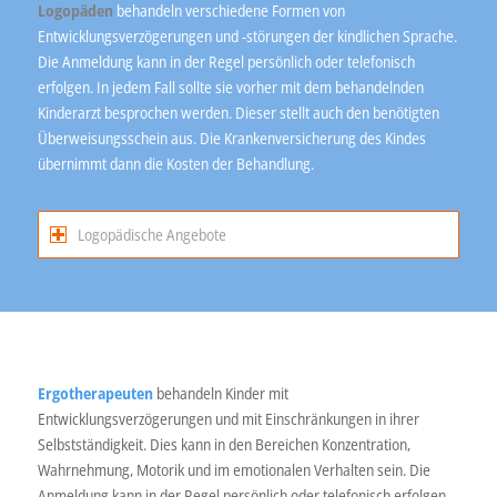
Logopäden
behandeln verschiedene Formen von
Entwicklungsverzögerungen und -störungen der kindlichen Sprache.
Die Anmeldung kann in der Regel persönlich oder telefonisch
erfolgen. In jedem Fall sollte sie vorher mit dem behandelnden
Kinderarzt besprochen werden. Dieser stellt auch den benötigten
Überweisungsschein aus. Die Krankenversicherung des Kindes
übernimmt dann die Kosten der Behandlung.
Logopädische Angebote
Ergotherapeuten
behandeln Kinder mit
Entwicklungsverzögerungen und mit Einschränkungen in ihrer
Selbstständigkeit. Dies kann in den Bereichen Konzentration,
Wahrnehmung, Motorik und im emotionalen Verhalten sein. Die
Anmeldung kann in der Regel persönlich oder telefonisch erfolgen.