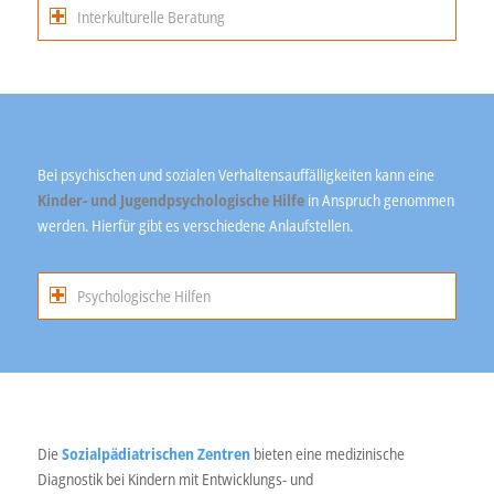
Interkulturelle Beratung
Bei psychischen und sozialen Verhaltensauffälligkeiten kann eine
Kinder- und Jugendpsychologische Hilfe
in Anspruch genommen
werden. Hierfür gibt es verschiedene Anlaufstellen.
Psychologische Hilfen
Die
Sozialpädiatrischen Zentren
bieten eine medizinische
Diagnostik bei Kindern mit Entwicklungs- und