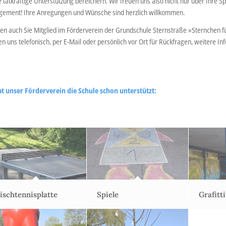
e tatkräftige Unterstützung bereichern. Wir freuen uns also nicht nur über Ihre
gement! Ihre Anregungen und Wünsche sind herzlich willkommen.
n auch Sie Mitglied im Förderverein der Grundschule Sternstraße »Sternchen für
n uns telefonisch, per E-Mail oder persönlich vor Ort für Rückfragen, weitere 
at unser Förderverein die Schule schon unterstützt:
ischtennisplatte
Spiele
Grafitt