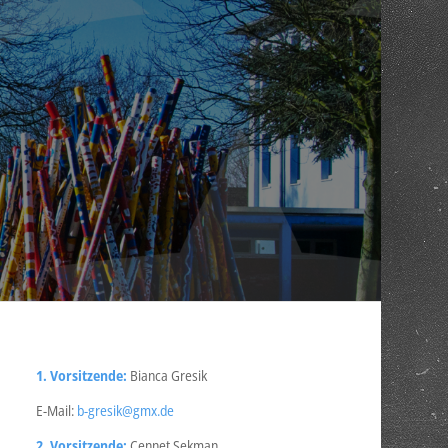
1. Vorsitzende:
Bianca Gresik
E-Mail:
b-gresik@gmx.de
2. Vorsitzende:
Cennet Sekman