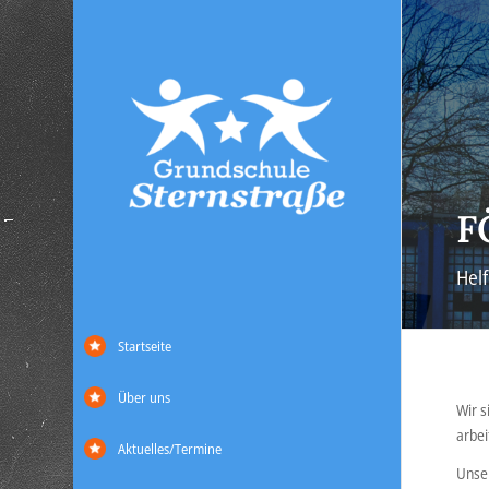
F
Hel
Startseite
Über uns
Wir s
arbei
Aktuelles/Termine
Unser