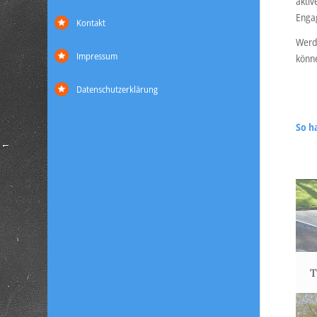
aktiv
Enga
Kontakt
Werde
Impressum
könne
Datenschutzerklärung
So h
T