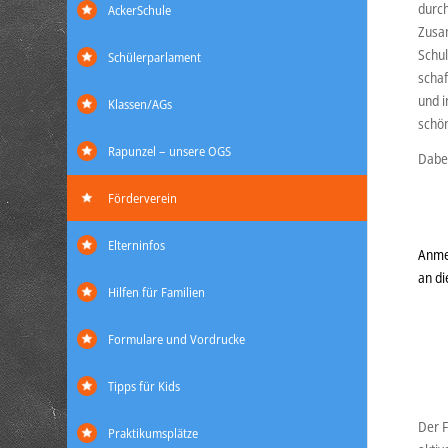
durch
AckerSchule
Zusam
Schul
Schülerparlament
schaf
und i
Klassen/AGs
schön
Rapunzel – unsere OGS
Dabei
Förderverein
Elterninfos
Anme
an di
Hilfen für Familien
Formulare und Vordrucke
Tipps für Kids
Der F
Praktikumsplätze