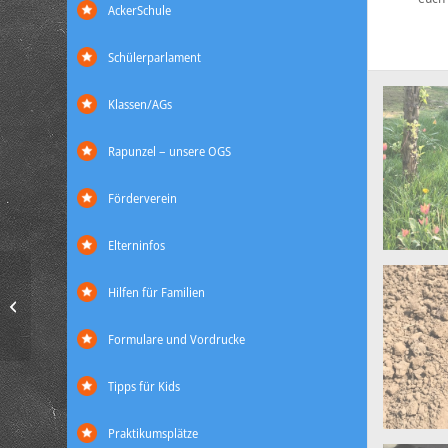
AckerSchule
Schülerparlament
Klassen/AGs
Rapunzel – unsere OGS
Förderverein
Elterninfos
Hilfen für Familien
Was sind eigentlich 1,5m
Abstand?
Formulare und Vordrucke
Tipps für Kids
Praktikumsplätze