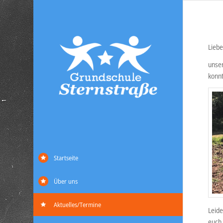
Liebe
unser
konnt
Startseite
Über uns
Aktuelles/Termine
Leide
euch 